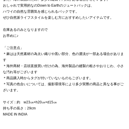
おしゃれで実用的なのDown to Earthのジュートバックは、
ハワイの自然な雰囲気を感じられるバックです。
ぜひ自然派ライフスタイルを楽しむ方におすすめしたいアイテムです。
在庫あるのみとなりますので
お早めに♪
「ご注意点」
＊麻はは天然素材の為太い織りや黒い部分、色の濃淡が一部ある場合がありま
す
＊海外商材・店頭直接買い付けの為、海外製品の縫製の粗さやおりじわ、小さ
な汚れ等がございます
＊商品購入時からタグが付いていないものもございます。
＊写真の色合いについては、撮影環境等により多少実際の商品と異なる事がご
ざいます。
サイズ：約 w23㎝×h20㎝×d15㎝
持ち手の長さ：29cm
MADE IN INDIA