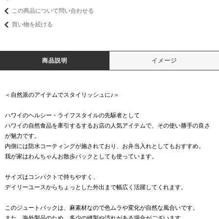
この商品について問い合わせる
買い物を続ける
商品説明
イメージ
＜自然派のアイテムでスタイリッシュに♪＞
ハワイのヘルシー・ライフスタイルの先駆者として
ハワイの自然食品を牽引するするお店の人気アイテムで、その使い勝手の良さ
が魅力です。
内側には防水コーティングが施されており、お弁当入れとしてもおすすめ。
我が家はわんちゃんお散歩バックとしても使っています。
サイズはコンパクトで持ちやすく、
デイリーユースからちょっとした外出まで幅広く活躍してくれます。
このジュートバックは、麻素材なので色ムラや変化が自然な風合いです。
また、海外製品のため、多少の縫製や汚れがある場合がございます。