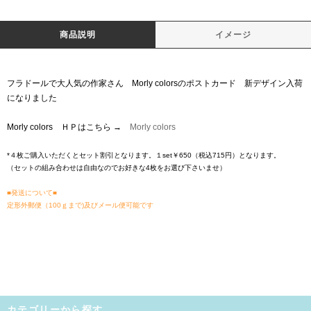
商品説明
イメージ
フラドールで大人気の作家さん Morly colorsのポストカード 新デザイン入荷
になりました
Morly colors ＨＰはこちら →
Morly colors
*４枚ご購入いただくとセット割引となります。１set￥650（税込715円）となります。
（セットの組み合わせは自由なのでお好きな4枚をお選び下さいませ）
■発送について■
定形外郵便（100ｇまで)及びメール便可能です
カテゴリーから探す