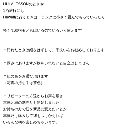
HULALESSONのときや
1泊旅行にも
Hawaiiに行くときはトランクに小さく畳んでもっていったり
軽くて結構モノもはいるのでいろいろ使えます
＊汚れたときは紐をはずして、手洗いをお勧めしております
＊厚みはありますが物をいれないと自立はしません
＊紐の色をお選び頂けます
（写真の持ち手は茶色）
＊リピーターの方達からお声を頂き
本体と紐の別売りも開始しました!!
お持ちの方で紐を新品に変えたいとか
本体だけ購入して紐をつけかえれば
いろんな柄を楽しめちゃいます。