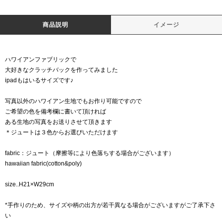
商品説明
イメージ
ハワイアンファブリックで
大好きなクラッチバックを作ってみました
ipadもはいるサイズです♪
写真以外のハワイアン生地でもお作り可能ですので
ご希望の色を備考欄に書いて頂ければ
ある生地の写真をお送りさせて頂きます
＊ジュートは３色からお選びいただけます
fabric：ジュート（摩擦等により色落ちする場合がございます）
hawaiian fabric(cotton&poly)
size..H21×W29cm
*手作りのため、サイズや柄の出方が若干異なる場合がございますがご了承下さ
い