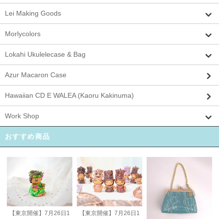
Lei Making Goods
Morlycolors
Lokahi Ukulelecase & Bag
Azur Macaron Case
Hawaiian CD E WALEA (Kaoru Kakinuma)
Work Shop
おすすめ商品
【東京開催】7月26日1
【東京開催】7月26日1