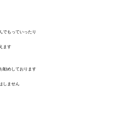
畳んでもっていったり
えます
お勧めしております
はしません