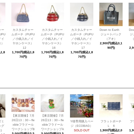
ャー
カスタムチャー
カスタムチャー
カスタムチャー
Down to Earth
Do
UPU
ムポーチ（PUPU
ムポーチ（PUPU
ムポーチ（PUPU
ジュートバック
ジ
／イ
／小銭入れ／イ
／小銭入れ／イ
／小銭入れ／イ
（アオ）
ス）
ヤホンケース）
ヤホンケース）
ヤホンケース）
2,900円(税込3,1
12
16
17
90円)
2,
1,8
1,700円(税込1,8
1,700円(税込1,8
1,700円(税込1,8
70円)
70円)
70円)
【東京開催】7月
【東京開催】7月
26日13：30～fle
26日13：30～fle
ズミ
Y様専用購入ペー
フラットポーチ
フ
xibleフラドール
xibleフラドール
ッグ
ジ（ECOBAG）
Ｌ 6
ワークショップB
ワークショップA
)
SOLD OUT
1,900円(税込2,0
1,
5,000円(税込5,5
5,000円(税込5,5