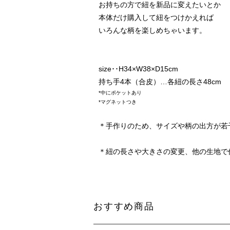
お持ちの方で紐を新品に変えたいとか
本体だけ購入して紐をつけかえれば
いろんな柄を楽しめちゃいます。
size･･H34×W38×D15cm
持ち手4本（合皮）…各紐の長さ48cm
*中にポケットあり
*マグネットつき
＊手作りのため、サイズや柄の出方が若
＊紐の長さや大きさの変更、他の生地で
おすすめ商品