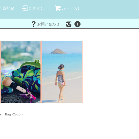
会員登録
ログイン
カート(
0
)
お問い合わせ
eⅡ Bag -Cotton-