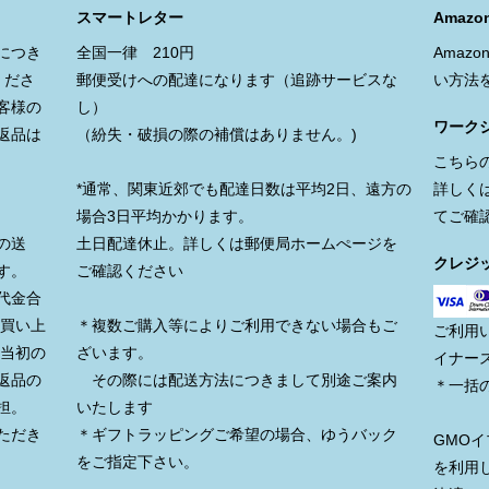
スマートレター
Amazon
につき
全国一律 210円
Amaz
くださ
郵便受けへの配達になります（追跡サービスな
い方法
客様の
し）
ワーク
返品は
（紛失・破損の際の補償はありません。)
こちら
*通常、関東近郊でも配達日数は平均2日、遠方の
詳しく
場合3日平均かかります。
てご確
の送
土日配達休止。詳しくは郵便局ホームぺージを
クレジ
す。
ご確認ください
代金合
お買い上
＊複数ご購入等によりご利用できない場合もご
ご利用
、当初の
ざいます。
イナー
返品の
その際には配送方法につきまして別途ご案内
＊一括
担。
いたします
ただき
＊ギフトラッピングご希望の場合、ゆうバック
GMO
をご指定下さい。
を利用