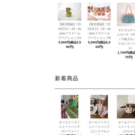
【東京開催】7月
【東京開催】7月
26日13：30～fle
26日13：30～fle
カスタムチ
xibleフラドール
xibleフラドール
ムポーチ（P
ワークショップA
ワークショップB
／小銭入れ
5,000円(税込5,5
5,000円(税込5,5
ヤホンケー
00円)
00円)
11
1,700円(税込
70円)
新着商品
ホールフーズミ
ホールフーズミ
ホールフー
ニトートバッグ
ニトートバッグ
ニトートバ
（サーファー）
（ピンクプルメ
（タロイモ