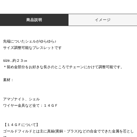
商品説明
イメージ
先端についたシェルがゆらゆら♪
サイズ調整可能なブレスレットです
size...約２３㎝
＊留め金部分をお好きな長さのところでチェーンにかけて調整可能です。
素材：
アマゾナイト、シェル
ワイヤー金具など全て：１４ＧＦ
【１４ＧＦについて】
ゴールドフィルドとは主に真鍮(黄銅・ブラス)などの合金でできた金属を芯とし