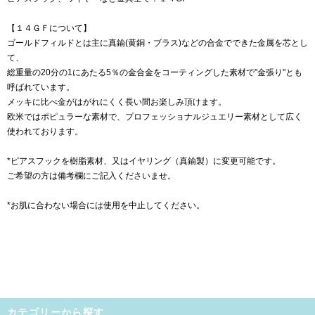
【１４ＧＦについて】
ゴールドフィルドとは主に真鍮(黄銅・ブラス)などの合金でできた金属を芯とし
て、
総重量の20分の1にあたる5％の金合金をコーティングした素材で"金張り"とも
呼ばれています。
メッキに比べ金がはがれにくく長い間お楽しみ頂けます。
欧米ではポピュラーな素材で、プロフェッショナルジュエリー素材として広く
使われております。
*ピアスフックを樹脂素材、又はイヤリング（真鍮製）に変更可能です。
ご希望の方は備考欄にご記入くださいませ。
*お肌に合わない場合には使用を中止してください。
カテゴリーから探す