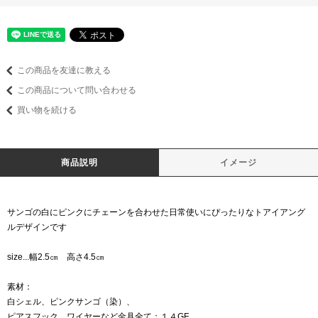
この商品を友達に教える
この商品について問い合わせる
買い物を続ける
商品説明
イメージ
サンゴの白にピンクにチェーンを合わせた日常使いにぴったりなトアイアング
ルデザインです
size...幅2.5㎝ 高さ4.5㎝
素材：
白シェル、ピンクサンゴ（染）、
ピアスフック、ワイヤーなど金具全て：１４GF