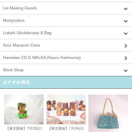
Lei Making Goods
Morlycolors
Lokahi Ukulelecase & Bag
Azur Macaron Case
Hawaiian CD E WALEA (Kaoru Kakinuma)
Work Shop
おすすめ商品
【東京開催】7月26日1
【東京開催】7月26日1