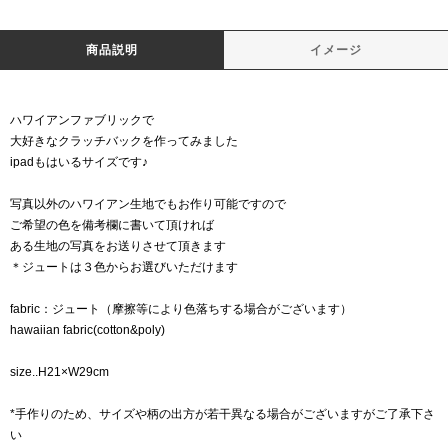
商品説明
イメージ
ハワイアンファブリックで
大好きなクラッチバックを作ってみました
ipadもはいるサイズです♪
写真以外のハワイアン生地でもお作り可能ですので
ご希望の色を備考欄に書いて頂ければ
ある生地の写真をお送りさせて頂きます
＊ジュートは３色からお選びいただけます
fabric：ジュート（摩擦等により色落ちする場合がございます）
hawaiian fabric(cotton&poly)
size..H21×W29cm
*手作りのため、サイズや柄の出方が若干異なる場合がございますがご了承下さ
い