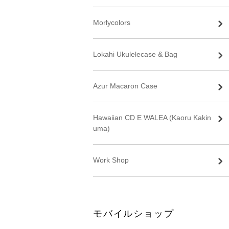
Morlycolors
Lokahi Ukulelecase & Bag
Azur Macaron Case
Hawaiian CD E WALEA (Kaoru Kakin
uma)
Work Shop
モバイルショップ