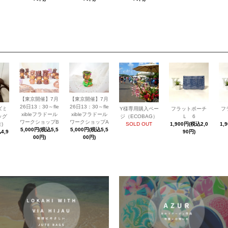
【東京開催】7月
【東京開催】7月
26日13：30～fle
26日13：30～fle
ズミ
Y様専用購入ペー
フラットポーチ
フ
xibleフラドール
xibleフラドール
ッグ
ジ（ECOBAG）
Ｌ 6
ワークショップB
ワークショップA
)
SOLD OUT
1,900円(税込2,0
1,
5,000円(税込5,5
5,000円(税込5,5
4,9
90円)
00円)
00円)