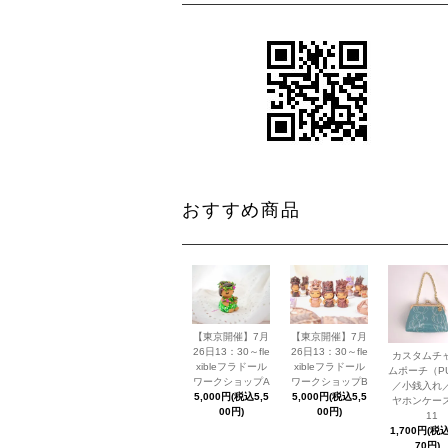
おすすめ商品
【東京開催】7月
【東京開催】7月
26日13：30～fle
26日13：30～fle
カスタムチ
xibleフラドール
xibleフラドール
ムポーチ（P
ワークショップA
ワークショップB
／小銭入れ
5,000円(税込5,5
5,000円(税込5,5
ヤホンケー
00円)
00円)
11
1,700円(税込
70円)