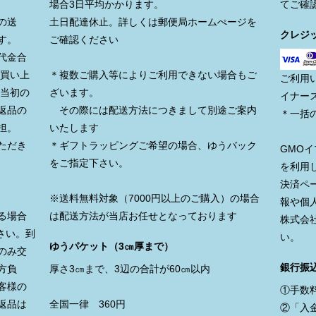
場合3日平均かかります。
てご確
の送
土日配達休止。詳しくは郵便局ホームぺージを
クレジ
す。
ご確認ください
代金合
お買い上
＊複数ご購入等によりご利用できない場合もご
ご利用
、当初の
ざいます。
イナー
返品の
その際には配送方法につきまして別途ご案内
＊一括
担。
いたします
ただき
＊ギフトラッピングご希望の場合、ゆうバック
GMO
をご指定下さい。
を利用
決済ペ
※送料無料対象（7000円以上のご購入）の場合
報や個
る場合
は配送方法が当店お任せとなっております
株式会
さい。到
い。
ゆうパケット（3㎝厚まで）
のみ交
銀行振
方負
厚さ3㎝まで、3辺の合計が60㎝以内
客様の
①手数
返品は
全国一律 360円
②「入