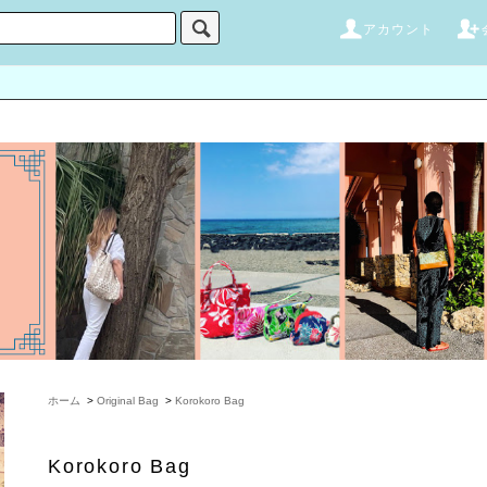
アカウント
ホーム
>
Original Bag
>
Korokoro Bag
Korokoro Bag