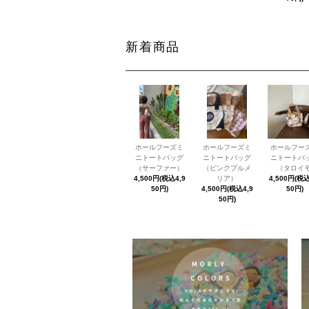
新着商品
ホールフーズミ
ホールフーズミ
ホールフー
ニトートバッグ
ニトートバッグ
ニトートバ
（サーファー）
（ピンクプルメ
（タロイモ
4,500円(税込4,9
リア）
4,500円(税込
50円)
4,500円(税込4,9
50円)
50円)