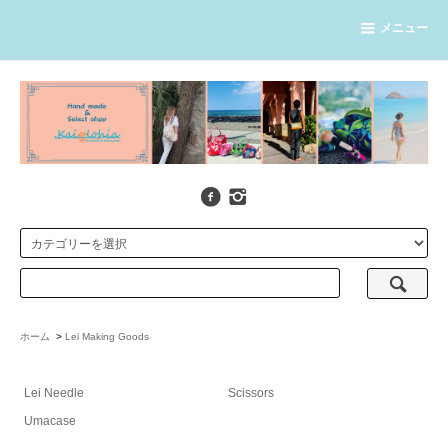
メニュー
ホーム
>
Lei Making Goods
Lei Needle
Scissors
Umacase