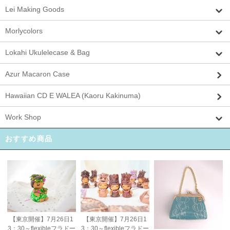
Lei Making Goods
Morlycolors
Lokahi Ukulelecase & Bag
Azur Macaron Case
Hawaiian CD E WALEA (Kaoru Kakinuma)
Work Shop
おすすめ商品
【東京開催】7月26日1
【東京開催】7月26日1
3：30～flexibleフラドー
3：30～flexibleフラドー