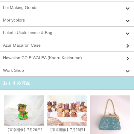
Lei Making Goods
Morlycolors
Lokahi Ukulelecase & Bag
Azur Macaron Case
Hawaiian CD E WALEA (Kaoru Kakinuma)
Work Shop
おすすめ商品
【東京開催】7月26日1
【東京開催】7月26日1