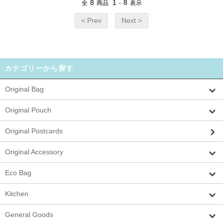
8
1
8
全
商品
-
表示
< Prev
Next >
カテゴリーから探す
Original Bag
Original Pouch
Original Postcards
Original Accessory
Eco Bag
Kitchen
General Goods