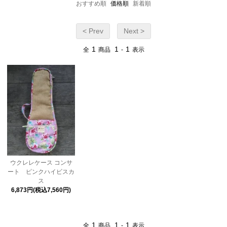
おすすめ順
価格順
新着順
< Prev
Next >
1
1
1
全
商品
-
表示
ウクレレケース コンサ
ート ピンクハイビスカ
ス
6,873円(税込7,560円)
1
1
1
全
商品
-
表示