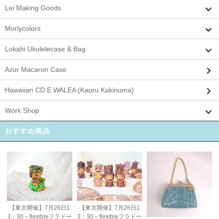
Lei Making Goods
Morlycolors
Lokahi Ukulelecase & Bag
Azur Macaron Case
Hawaiian CD E WALEA (Kaoru Kakinuma)
Work Shop
おすすめ商品
【東京開催】7月26日1
【東京開催】7月26日1
3：30～flexibleフラドー
3：30～flexibleフラドー