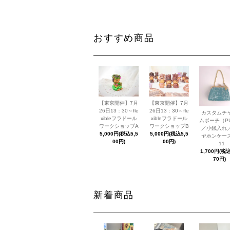
おすすめ商品
【東京開催】7月
【東京開催】7月
26日13：30～fle
26日13：30～fle
カスタムチ
xibleフラドール
xibleフラドール
ムポーチ（P
ワークショップA
ワークショップB
／小銭入れ
5,000円(税込5,5
5,000円(税込5,5
ヤホンケー
00円)
00円)
11
1,700円(税込
70円)
新着商品