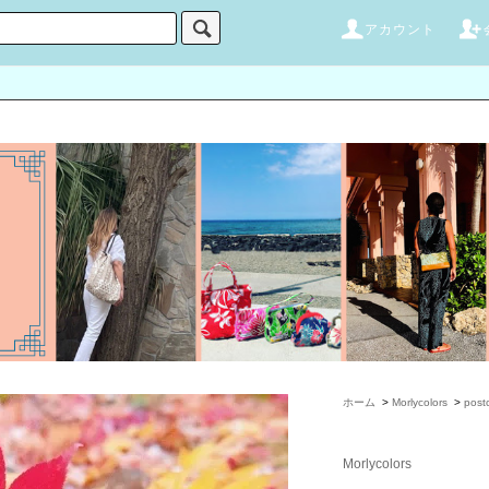
アカウント
ホーム
>
Morlycolors
>
post
Morlycolors