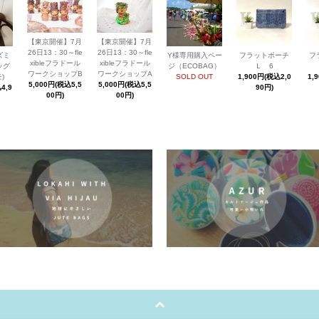
【東京開催】7月
【東京開催】7月
26日13：30～fle
26日13：30～fle
ズミ
Y様専用購入ペー
フラットポーチ
フ
xibleフラドール
xibleフラドール
ッグ
ジ（ECOBAG）
Ｌ 6
ワークショップB
ワークショップA
)
SOLD OUT
1,900円(税込2,0
1,
5,000円(税込5,5
5,000円(税込5,5
4,9
90円)
00円)
00円)