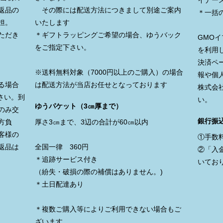
イナー
返品の
その際には配送方法につきまして別途ご案内
＊一括
担。
いたします
ただき
＊ギフトラッピングご希望の場合、ゆうバック
GMO
をご指定下さい。
を利用
決済ペ
※送料無料対象（7000円以上のご購入）の場合
報や個
る場合
は配送方法が当店お任せとなっております
株式会
さい。到
い。
ゆうパケット（3㎝厚まで）
のみ交
銀行振
方負
厚さ3㎝まで、3辺の合計が60㎝以内
客様の
①手数
返品は
全国一律 360円
②「入
＊追跡サービス付き
いてお
（紛失・破損の際の補償はありません。)
＊土日配達あり
＊複数ご購入等によりご利用できない場合もご
ざいます。