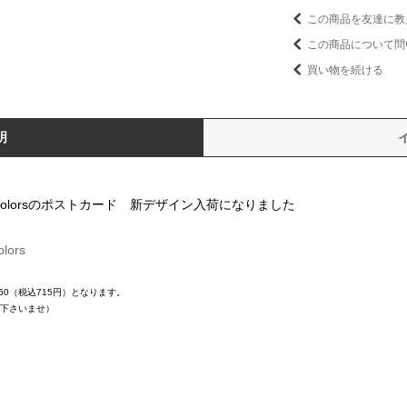
この商品を友達に教
この商品について問
買い物を続ける
明
colorsのポストカード 新デザイン入荷になりました
olors
50（税込715円）となります。
び下さいませ）