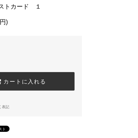
s ポストカード １
円)
カートに入れる
く表記