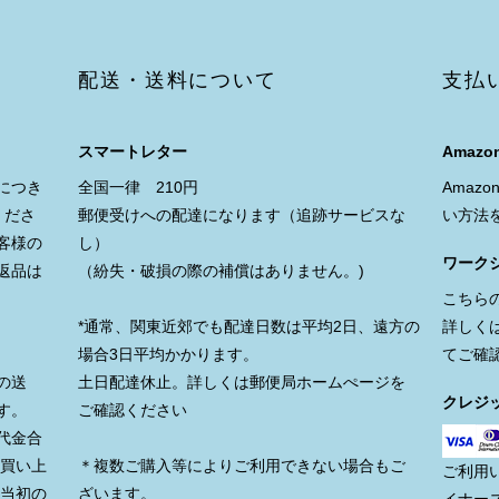
配送・送料について
支払
スマートレター
Amazon
につき
全国一律 210円
Amaz
くださ
郵便受けへの配達になります（追跡サービスな
い方法
客様の
し）
ワーク
返品は
（紛失・破損の際の補償はありません。)
こちら
*通常、関東近郊でも配達日数は平均2日、遠方の
詳しく
場合3日平均かかります。
てご確
の送
土日配達休止。詳しくは郵便局ホームぺージを
クレジ
す。
ご確認ください
代金合
お買い上
＊複数ご購入等によりご利用できない場合もご
ご利用
、当初の
ざいます。