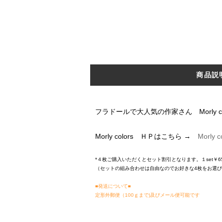
商品説
フラドールで大人気の作家さん Morly 
Morly colors ＨＰはこちら →
Morly c
*４枚ご購入いただくとセット割引となります。１set￥6
（セットの組み合わせは自由なのでお好きな4枚をお選
■発送について■
定形外郵便（100ｇまで)及びメール便可能です