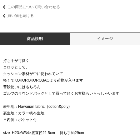
この商品について問い合わせる
買い物を続ける
商品説明
イメージ
持ち手が可愛く
コロッとして、
クッション素材が中に使われていて
軽くてKOKOROKOROBAGより荷物が入ります
普段使いにはもちろん
ゴルフのラウンドバックとして買って頂くお客様もいらっしゃいます
表生地：Hawaiian fabric（cotton&poly)
裏生地：カラー帆布生地
＊内側：ポケット付
size..H23×W34×底直径21.5cm 持ち手約29cm