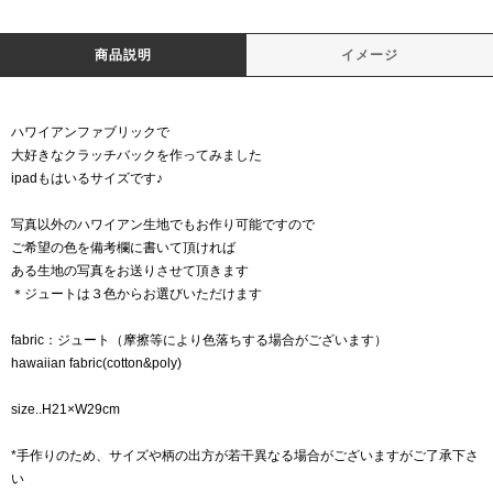
商品説明
イメージ
ハワイアンファブリックで
大好きなクラッチバックを作ってみました
ipadもはいるサイズです♪
写真以外のハワイアン生地でもお作り可能ですので
ご希望の色を備考欄に書いて頂ければ
ある生地の写真をお送りさせて頂きます
＊ジュートは３色からお選びいただけます
fabric：ジュート（摩擦等により色落ちする場合がございます）
hawaiian fabric(cotton&poly)
size..H21×W29cm
*手作りのため、サイズや柄の出方が若干異なる場合がございますがご了承下さ
い