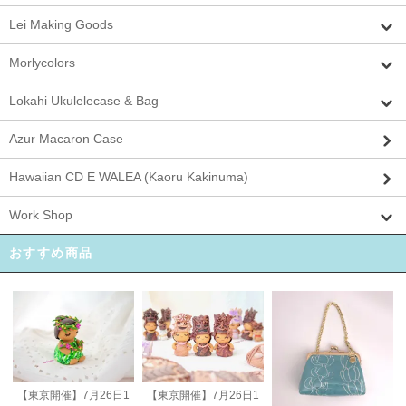
Lei Making Goods
Morlycolors
Lokahi Ukulelecase & Bag
Azur Macaron Case
Hawaiian CD E WALEA (Kaoru Kakinuma)
Work Shop
おすすめ商品
【東京開催】7月26日1
【東京開催】7月26日1